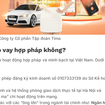
 Công ty Cổ phần Tập đoàn Tima
o vay hợp pháp không?
p hoạt động hợp pháp và minh bạch tại Việt Nam. Dưới
y phép đăng ký kinh doanh số 0107333139 do Sở Kế h
ính và hệ thống phòng giao dịch thực tế tại Hà Nội và
 ma” chỉ hoạt động trên mạng.
ác với các “ông lớn” trong ngành tài chính như:
Ngân 