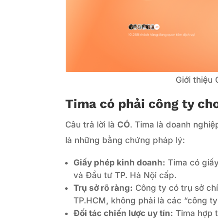
Giới thiệu
Tima có phải công ty ch
Câu trả lời là
CÓ
. Tima là doanh nghiệ
là những bằng chứng pháp lý:
Giấy phép kinh doanh:
Tima có giấ
và Đầu tư TP. Hà Nội cấp.
Trụ sở rõ ràng:
Công ty có trụ sở ch
TP.HCM, không phải là các “công ty
Đối tác chiến lược uy tín:
Tima hợp t