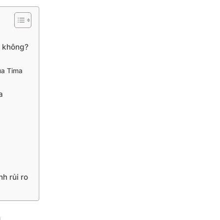
p không?
ủa Tima
a
h rủi ro
a