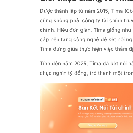
Được thành lập từ năm 2015, Tima (Cô
cũng không phải công ty tài chính tr
chính
. Hiểu đơn giản, Tima giống như
cấp nền tảng công nghệ để kết nối ngư
Tima đứng giữa thực hiện việc thẩm đ
Tính đến năm 2025, Tima đã kết nối hàn
chục nghìn tỷ đồng, trở thành một tro