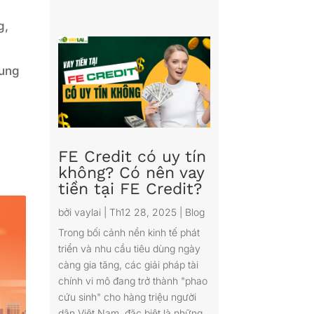
g,
cung
g
FE Credit có uy tín
không? Có nên vay
tiền tại FE Credit?
bởi
vaylai
|
Th12 28, 2025
|
Blog
Trong bối cảnh nền kinh tế phát
triển và nhu cầu tiêu dùng ngày
càng gia tăng, các giải pháp tài
chính vi mô đang trở thành "phao
cứu sinh" cho hàng triệu người
dân Việt Nam, đặc biệt là những