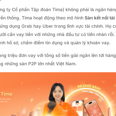
ng ty Cổ phần Tập đoàn Tima) không phải là ngân hàn
uyền thống. Tima hoạt động theo mô hình
Sàn kết nối tài
 ứng dụng Grab hay Uber trong lĩnh vực tài chính. Họ 
ời cần vay tiền với những nhà đầu tư có tiền nhàn rỗi.
ịnh hồ sơ, chấm điểm tín dụng và quản lý khoản vay.
g triệu đơn vay với tổng số tiền giải ngân lên tới hàn
ng những sàn P2P lớn nhất Việt Nam.