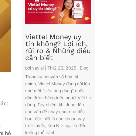
Viettel Money uy
tín không? Lợi ích,
rủi ro & Những điều
cần biết
bởi
vaylai
|
Th12 23, 2025
|
Blog
Trong kỷ nguyên số hóa tài
chính, Viettel Money đang nổi lên
như một "siêu ứng dụng" quốc
dân được hàng triệu người Việt tin
iác:
dùng. Tuy nhiên, khi đụng đến
các vấn đề nhạy cảm như tiền
a
bạc, đặc biệt là các khoản vay
,
trực tuyến, tâm lý e ngại là điều
không thể tránh...
hí hồ