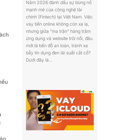
Năm 2026 đánh dấu sự bùng nổ
mạnh mẽ của công nghệ tài
chính (Fintech) tại Việt Nam. Việc
vay tiền online không còn xa lạ,
nhưng giữa "ma trận" hàng trăm
hách
ứng dụng và website trôi nổi, đâu
mới là bến đỗ an toàn, tránh xa
bẫy tín dụng đen lãi suất cắt cổ?
Dưới đây là...
nếu
à
c
ảo