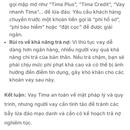
gọi mập mờ như “Tima Plus”, “Tima Credit”, “Vay
nhanh Tima”… để lừa đảo. Yêu cầu khách hàng
chuyển trước một khoản tiền gọi là “phí hồ sơ”,
“phí bảo hiểm” hoặc “đặt cọc” để được giải
ngân.
Rủi ro về khả năng trả nợ:
Vì thủ tục vay dễ
dàng hơn ngân hàng, nhiều người vay quá khả
năng chi trả của bản thân. Nếu trả chậm, bạn sẽ
phải chịu mức phí phạt khá cao và có thể bị ảnh
hưởng đến điểm tín dụng, gây khó khăn cho các
khoản vay sau này.
Kết luận:
Vay Tima an toàn về mặt pháp lý và quy
trình, nhưng người vay cần tỉnh táo để tránh các
bẫy lừa đảo mạo danh và cần có kế hoạch trả nợ
nghiêm túc.