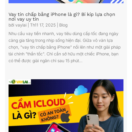
Vay tín chấp bằng iPhone là gì? Bí kíp lựa chọn
nơi vay uy tín
bởi
vaylai
|
Th11 17, 2025
|
Blog
Nhu cầu vay tiền nhanh, vay tiêu dùng cấp tốc đang ngày
càng gia tăng trong nhịp sống hiện đại. Giữa vô vàn lựa
chọn, "vay tín chấp bằng iPhone" nổi lên như một giải pháp
tài chính "thần tốc". Chỉ cần sở hữu một chiếc iPhone, bạn
có thể được giải ngân chỉ sau 15 phút...