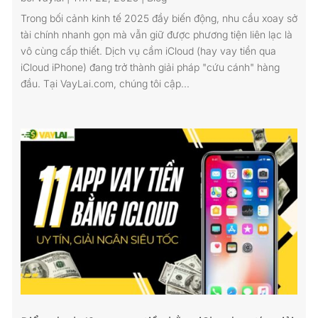
Trong bối cảnh kinh tế 2025 đầy biến động, nhu cầu xoay sở
tài chính nhanh gọn mà vẫn giữ được phương tiện liên lạc là
vô cùng cấp thiết. Dịch vụ cầm iCloud (hay vay tiền qua
iCloud iPhone) đang trở thành giải pháp "cứu cánh" hàng
đầu. Tại VayLai.com, chúng tôi cập...