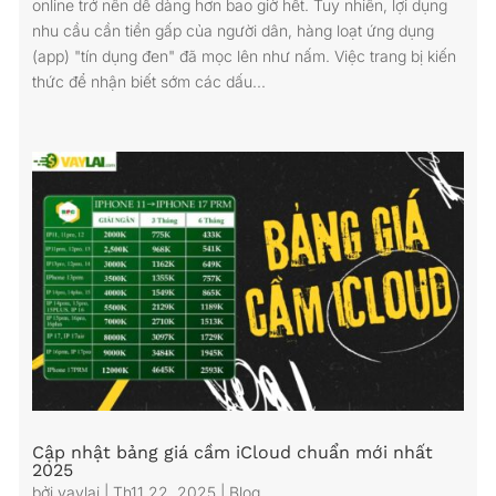
online trở nên dễ dàng hơn bao giờ hết. Tuy nhiên, lợi dụng
nhu cầu cần tiền gấp của người dân, hàng loạt ứng dụng
(app) "tín dụng đen" đã mọc lên như nấm. Việc trang bị kiến
thức để nhận biết sớm các dấu...
Cập nhật bảng giá cầm iCloud chuẩn mới nhất
2025
bởi
vaylai
|
Th11 22, 2025
|
Blog