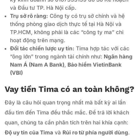
và Đầu tư TP. Hà Nội cấp.
Trụ sở rõ ràng:
Công ty có trụ sở chính và hệ
thống phòng giao dịch thực tế tại Hà Nội và
TP.HCM, không phải là các “công ty ma” chỉ
hoạt động trên mạng.
Đối tác chiến lược uy tín:
Tima hợp tác với các
“ông lớn” trong ngành tài chính như:
Ngân hàng
Nam Á (Nam A Bank)
,
Bảo hiểm VietinBank
(VBI)
Vay tiền Tima có an toàn không?
Đây là câu hỏi quan trọng nhất mà bất kỳ ai lần
đầu tìm đến Tima đều thắc mắc. Để trả lời khách
quan, chúng ta cần phân tích trên hai khía cạnh:
Độ uy tín của Tima
và
Rủi ro từ phía người dùng
.