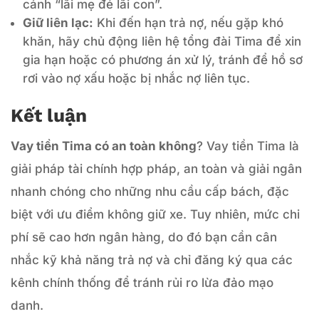
cảnh “lãi mẹ đẻ lãi con”.
Giữ liên lạc:
Khi đến hạn trả nợ, nếu gặp khó
khăn, hãy chủ động liên hệ tổng đài Tima để xin
gia hạn hoặc có phương án xử lý, tránh để hồ sơ
rơi vào nợ xấu hoặc bị nhắc nợ liên tục.
Kết luận
Vay tiền Tima có an toàn không
? Vay tiền Tima là
giải pháp tài chính hợp pháp, an toàn và giải ngân
nhanh chóng cho những nhu cầu cấp bách, đặc
biệt với ưu điểm không giữ xe. Tuy nhiên, mức chi
phí sẽ cao hơn ngân hàng, do đó bạn cần cân
nhắc kỹ khả năng trả nợ và chỉ đăng ký qua các
kênh chính thống để tránh rủi ro lừa đảo mạo
danh.