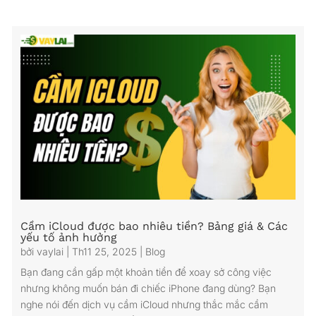
Cầm iCloud được bao nhiêu tiền? Bảng giá & Các
yếu tố ảnh hưởng
bởi
vaylai
|
Th11 25, 2025
|
Blog
Bạn đang cần gấp một khoản tiền để xoay sở công việc
nhưng không muốn bán đi chiếc iPhone đang dùng? Bạn
nghe nói đến dịch vụ cầm iCloud nhưng thắc mắc cầm