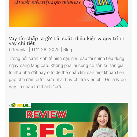
Vay tín chấp là gì? Lãi suất, điều kiện & quy trình
vay chi tiết
bởi
vaylai
|
Th11 28, 2025
|
Blog
Trong bối cảnh kinh tế hiện đại, nhu cầu tài chính tiêu dùng
ngày càng tăng cao. Không phải ai cũng có sẵn tài sản giá
trị như nhà đất hay ô tô để thế chấp khi cần một khoản tiền
gấp cho đám cưới, sửa nhà, hay chi trả viện phí. Đó là lý do
vay tín chấp trở thành "cứu...