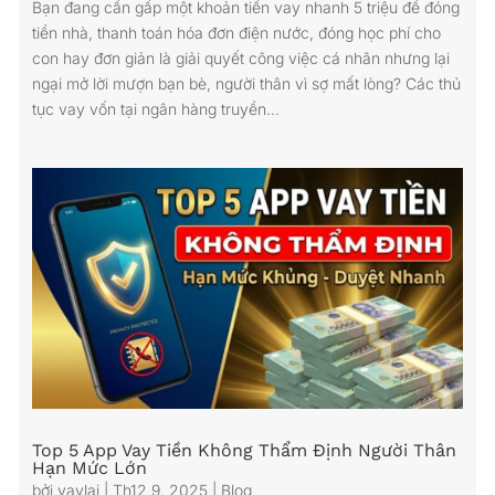
Bạn đang cần gấp một khoản tiền vay nhanh 5 triệu để đóng
tiền nhà, thanh toán hóa đơn điện nước, đóng học phí cho
con hay đơn giản là giải quyết công việc cá nhân nhưng lại
ngại mở lời mượn bạn bè, người thân vì sợ mất lòng? Các thủ
tục vay vốn tại ngân hàng truyền...
Top 5 App Vay Tiền Không Thẩm Định Người Thân
Hạn Mức Lớn
bởi
vaylai
|
Th12 9, 2025
|
Blog