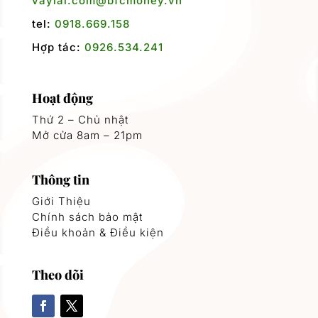
vaylai.com@bfcmoney.vn
tel:
0918.669.158
Hợp tác:
0926.534.241
Hoạt động
Thứ 2 – Chủ nhật
Mở cửa 8am – 21pm
Thông tin
Giới Thiệu
Chính sách bảo mật
Điều khoản & Điều kiện
Theo dõi