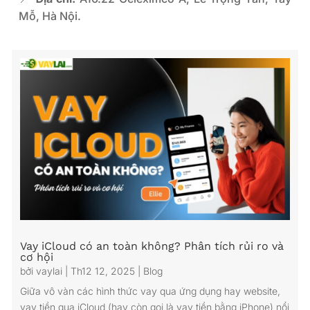
Mỗ, Hà Nội.
Vay iCloud có an toàn không? Phân tích rủi ro và
cơ hội
bởi
vaylai
|
Th12 12, 2025
|
Blog
Giữa vô vàn các hình thức vay qua ứng dụng hay website,
vay tiền qua iCloud (hay còn gọi là vay tiền bằng iPhone) nổi