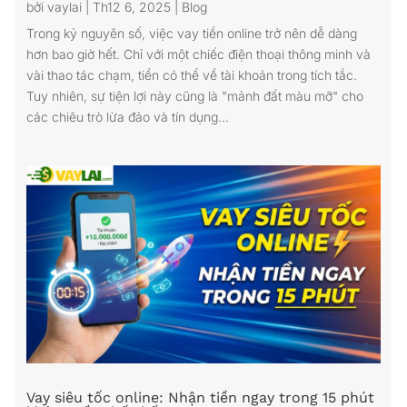
bởi
vaylai
|
Th12 6, 2025
|
Blog
Trong kỷ nguyên số, việc vay tiền online trở nên dễ dàng
hơn bao giờ hết. Chỉ với một chiếc điện thoại thông minh và
vài thao tác chạm, tiền có thể về tài khoản trong tích tắc.
Tuy nhiên, sự tiện lợi này cũng là "mảnh đất màu mỡ" cho
các chiêu trò lừa đảo và tín dụng...
Vay siêu tốc online: Nhận tiền ngay trong 15 phút