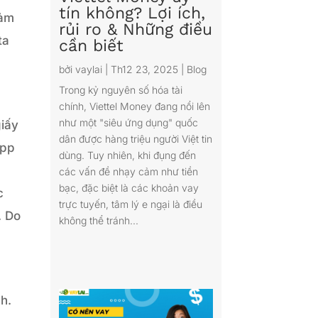
tín không? Lợi ích,
cảm
rủi ro & Những điều
ta
cần biết
bởi
vaylai
|
Th12 23, 2025
|
Blog
Trong kỷ nguyên số hóa tài
chính, Viettel Money đang nổi lên
như một "siêu ứng dụng" quốc
giấy
dân được hàng triệu người Việt tin
app
dùng. Tuy nhiên, khi đụng đến
các vấn đề nhạy cảm như tiền
bạc, đặc biệt là các khoản vay
c
trực tuyến, tâm lý e ngại là điều
. Do
không thể tránh...
nh.