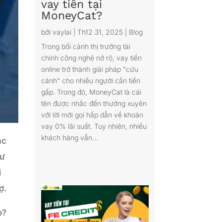
vay tiền tại
MoneyCat?
bởi
vaylai
|
Th12 31, 2025
|
Blog
Trong bối cảnh thị trường tài
chính công nghệ nở rộ, vay tiền
online trở thành giải pháp "cứu
cánh" cho nhiều người cần tiền
gấp. Trong đó, MoneyCat là cái
tên được nhắc đến thường xuyên
với lời mời gọi hấp dẫn về khoản
vay 0% lãi suất. Tuy nhiên, nhiều
khách hàng vẫn...
ác
hư
i
ợ.
o?