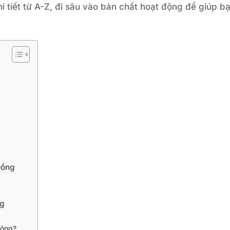
i tiết từ A-Z, đi sâu vào bản chất hoạt động để giúp b
Đồng
ng
hông?