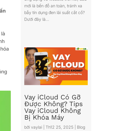
mới là bến đỗ an toàn, tránh xa
vấn
bẫy tín dụng đen lãi suất cắt cổ?
Dưới đây là...
 là
nh
 hóa
óng
Vay iCloud Có Gỡ
Được Không? Tips
Vay iCloud Không
Bị Khóa Máy
bởi
vaylai
|
Th12 25, 2025
|
Blog