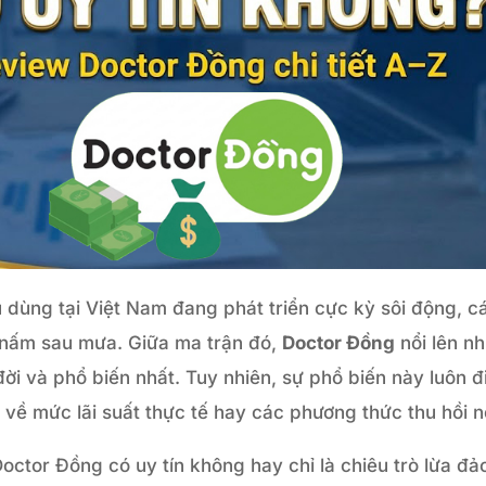
êu dùng tại Việt Nam đang phát triển cực kỳ sôi động, c
 nấm sau mưa. Giữa ma trận đó,
Doctor Đồng
nổi lên n
ời và phổ biến nhất. Tuy nhiên, sự phổ biến này luôn đ
 về mức lãi suất thực tế hay các phương thức thu hồi n
ctor Đồng có uy tín không hay chỉ là chiêu trò lừa đả