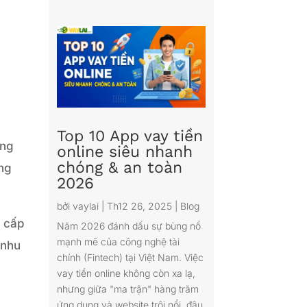
Top 10 App vay tiền
ụng
online siêu nhanh
chóng & an toàn
ộng
2026
bởi
vaylai
|
Th12 26, 2025
|
Blog
g cấp
Năm 2026 đánh dấu sự bùng nổ
mạnh mẽ của công nghệ tài
 nhu
chính (Fintech) tại Việt Nam. Việc
vay tiền online không còn xa lạ,
nhưng giữa "ma trận" hàng trăm
ứng dụng và website trôi nổi, đâu