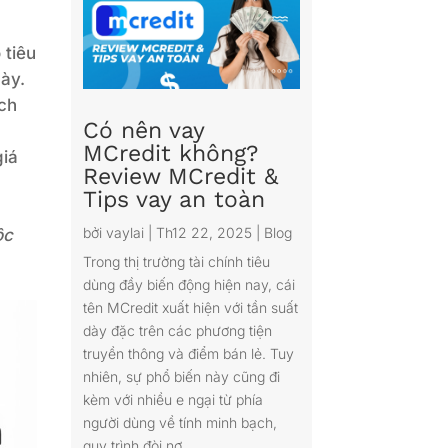
:
 tiêu
ày.
ách
Có nên vay
MCredit không?
giá
Review MCredit &
Tips vay an toàn
bởi
vaylai
|
Th12 22, 2025
|
Blog
ộc
Trong thị trường tài chính tiêu
dùng đầy biến động hiện nay, cái
tên MCredit xuất hiện với tần suất
dày đặc trên các phương tiện
truyền thông và điểm bán lẻ. Tuy
nhiên, sự phổ biến này cũng đi
kèm với nhiều e ngại từ phía
người dùng về tính minh bạch,
quy trình đòi nợ...