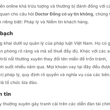
tiền online khá trừu tượng và thường bị đánh đồng với 
h quan cho câu hỏi
Doctor Đồng có uy tín không
, chúng 
 riêng biệt: Pháp lý và Niềm tin khách hàng.
 bạch
 khai dưới sự quản lý của pháp luật Việt Nam. Họ có 
ăn phòng rõ ràng và mã số thuế đầy đủ. Khác với các 
rôi nổi thường xuyên thay đổi tên miền để trốn tránh,
ịnh suốt nhiều năm qua. Mọi khoản vay tại đây đều đượ
trị pháp lý, quy định rõ quyền và nghĩa vụ của các bên
là tổ chức lừa đảo.
m tin
y thường xuyên gây tranh cãi trên các diễn đàn tài chí