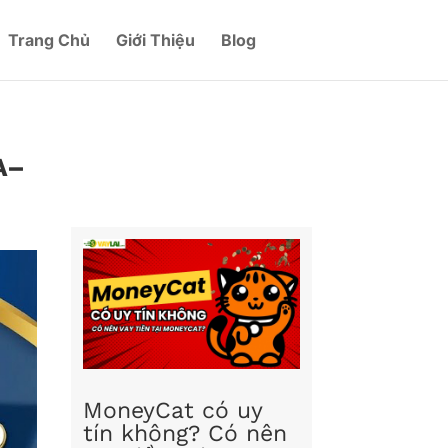
Trang Chủ
Giới Thiệu
Blog
A–
MoneyCat có uy
tín không? Có nên