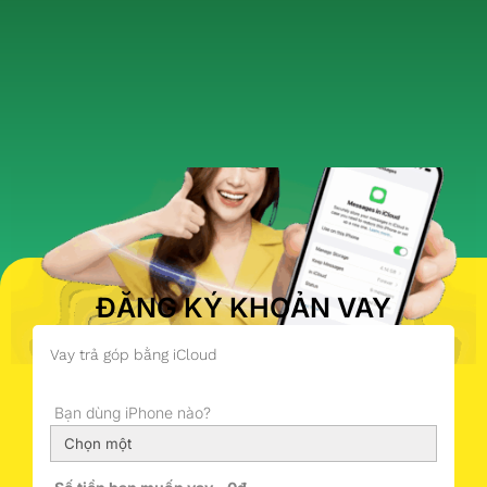
ĐĂNG KÝ KHOẢN VAY
Vay trả góp bằng iCloud
Bạn dùng iPhone nào?