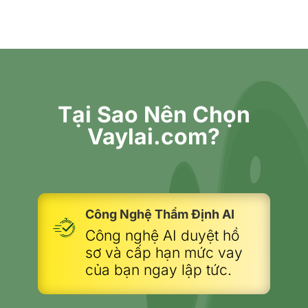
Tại Sao Nên Chọn
Vaylai.com?
Công Nghệ Thẩm Định AI
Công nghệ AI duyệt hồ
sơ và cấp hạn mức vay
của bạn ngay lập tức.