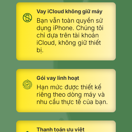
Vay iCloud không giữ máy
Bạn vẫn toàn quyền sử
dụng iPhone. Chúng tôi
chỉ dựa trên tài khoản
iCloud, không giữ thiết
bị.
Gói vay linh hoạt
Hạn mức được thiết kế
riêng theo dòng máy và
nhu cầu thực tế của bạn.
Thanh toán ưu việt