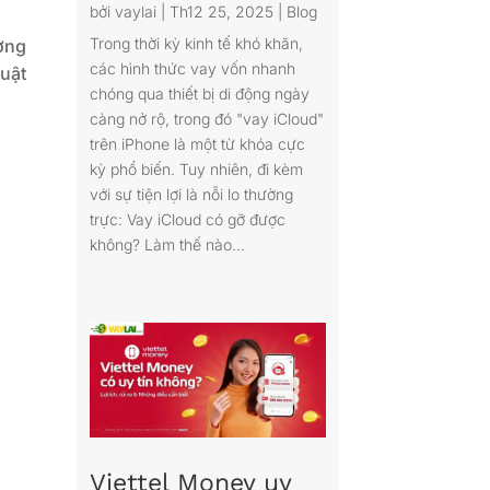
bởi
vaylai
|
Th12 25, 2025
|
Blog
Trong thời kỳ kinh tế khó khăn,
ợng
các hình thức vay vốn nhanh
luật
chóng qua thiết bị di động ngày
càng nở rộ, trong đó "vay iCloud"
trên iPhone là một từ khóa cực
kỳ phổ biến. Tuy nhiên, đi kèm
với sự tiện lợi là nỗi lo thường
trực: Vay iCloud có gỡ được
không? Làm thế nào...
Viettel Money uy