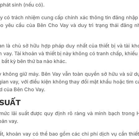
 phát sinh (nếu có).
 có trách nhiệm cung cấp chính xác thông tin đăng nhập 
eo yêu cầu của Bên Cho Vay và duy trì trạng thái đăng n
 là chủ sở hữu hợp pháp duy nhất của thiết bị và tài kh
ay. Tài khoản và thiết bị này không có tranh chấp, khiếu
i bất kỳ bên thứ ba nào khác.
 không giữ máy. Bên Vay vẫn toàn quyền sở hữu và sử d
i gian vay, với điều kiện không thay đổi mật khẩu hoặc tìm 
ud của Bên Cho Vay.
 SUẤT
mức lãi suất được quy định rõ ràng và minh bạch trong 
oản vay.
ất, khoản vay có thể bao gồm các chi phí dịch vụ cần thiế