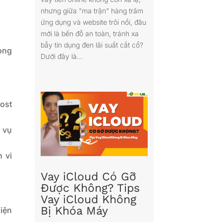
nhưng giữa "ma trận" hàng trăm
ứng dụng và website trôi nổi, đâu
mới là bến đỗ an toàn, tránh xa
bẫy tín dụng đen lãi suất cắt cổ?
ong
Dưới đây là...
ost
 vụ
h vi
Vay iCloud Có Gỡ
Được Không? Tips
Vay iCloud Không
Bị Khóa Máy
iện