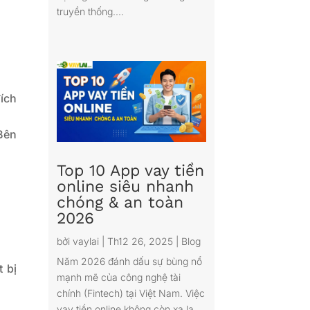
truyền thống....
ích
Bên
Top 10 App vay tiền
online siêu nhanh
chóng & an toàn
2026
bởi
vaylai
|
Th12 26, 2025
|
Blog
Năm 2026 đánh dấu sự bùng nổ
 bị
mạnh mẽ của công nghệ tài
chính (Fintech) tại Việt Nam. Việc
vay tiền online không còn xa lạ,