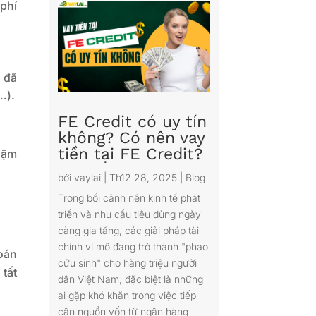
 phí
h đã
…).
FE Credit có uy tín
không? Có nên vay
tiền tại FE Credit?
hậm
bởi
vaylai
|
Th12 28, 2025
|
Blog
Trong bối cảnh nền kinh tế phát
triển và nhu cầu tiêu dùng ngày
càng gia tăng, các giải pháp tài
chính vi mô đang trở thành "phao
oán
cứu sinh" cho hàng triệu người
 tất
dân Việt Nam, đặc biệt là những
ai gặp khó khăn trong việc tiếp
cận nguồn vốn từ ngân hàng