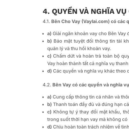
4. QUYỀN VÀ NGHĨA VỤ
4.1.
Bên Cho Vay (Vaylai.com) có các 
a)
Giải ngân khoản vay cho Bên Vay đầ
b)
Bảo mật tuyệt đối thông tin tài 
quản lý và thu hồi khoản vay.
c)
Chấm dứt và hoàn trả toàn bộ quy
Vay hoàn thành tất cả nghĩa vụ thanh
d)
Các quyền và nghĩa vụ khác theo q
4.2.
Bên Vay có các quyền và nghĩa vụ
a)
Cung cấp thông tin cá nhân và thôn
b)
Thanh toán đầy đủ và đúng hạn các 
c)
Không tự ý thay đổi mật khẩu, thô
trong suốt thời hạn vay mà không có
d)
Chịu hoàn toàn trách nhiệm về tình 