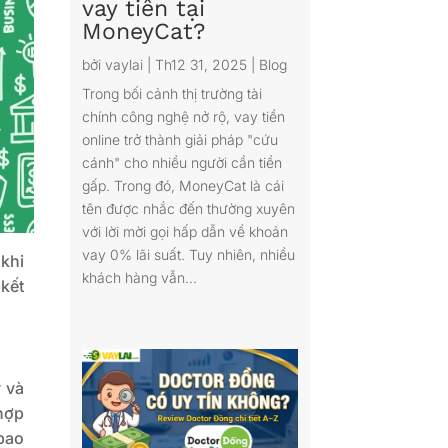
vay tiền tại
MoneyCat?
bởi
vaylai
|
Th12 31, 2025
|
Blog
Trong bối cảnh thị trường tài
chính công nghệ nở rộ, vay tiền
online trở thành giải pháp "cứu
cánh" cho nhiều người cần tiền
gấp. Trong đó, MoneyCat là cái
tên được nhắc đến thường xuyên
với lời mời gọi hấp dẫn về khoản
vay 0% lãi suất. Tuy nhiên, nhiều
 khi
khách hàng vẫn...
 kết
 và
hợp
bao