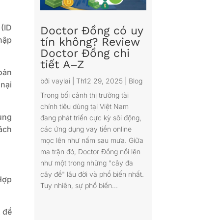
(ID
Doctor Đồng có uy
hập
tín không? Review
Doctor Đồng chi
tiết A–Z
oản
bởi
vaylai
|
Th12 29, 2025
|
Blog
 nại
Trong bối cảnh thị trường tài
chính tiêu dùng tại Việt Nam
ụng
đang phát triển cực kỳ sôi động,
cách
các ứng dụng vay tiền online
mọc lên như nấm sau mưa. Giữa
ma trận đó, Doctor Đồng nổi lên
như một trong những "cây đa
cây đề" lâu đời và phổ biến nhất.
Hợp
Tuy nhiên, sự phổ biến...
t để