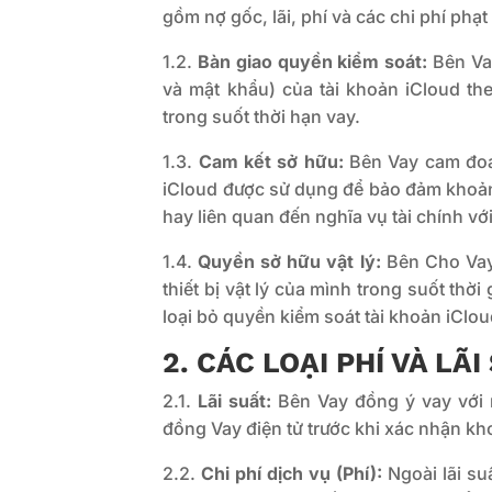
gồm nợ gốc, lãi, phí và các chi phí phạt
1.2.
Bàn giao quyền kiểm soát:
Bên Vay
và mật khẩu) của tài khoản iCloud th
trong suốt thời hạn vay.
1.3.
Cam kết sở hữu:
Bên Vay cam đoan
iCloud được sử dụng để bảo đảm khoản v
hay liên quan đến nghĩa vụ tài chính vớ
1.4.
Quyền sở hữu vật lý:
Bên Cho Vay
thiết bị vật lý của mình trong suốt thờ
loại bỏ quyền kiểm soát tài khoản iClo
2. CÁC LOẠI PHÍ VÀ LÃI
2.1.
Lãi suất:
Bên Vay đồng ý vay với 
đồng Vay điện tử trước khi xác nhận kh
2.2.
Chi phí dịch vụ (Phí):
Ngoài lãi su