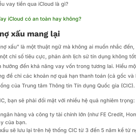
ểu vay tiền qua iCloud là gì?
 Vay iCloud có an toàn hay không?
 nợ xấu mang lại
 “nợ xấu” là một thuật ngữ mà không ai muốn nhắc đến,
ột chỉ số tiêu cực, phản ánh lịch sử tín dụng không tố
h hưởng đến khả năng vay vốn trong tương lai. Hiểu mộ
ng để chỉ các khoản nợ quá hạn thanh toán (cả gốc và l
hống của Trung tâm Thông tin Tín dụng Quốc gia (CIC).
IC, bạn sẽ phải đối mặt với nhiều hệ quả nghiêm trọng:
ngân hàng và công ty tài chính lớn (như FE Credit, Ho
ay của bạn.
xấu sẽ lưu lại trên hệ thống CIC từ 3 đến 5 năm kể từ 