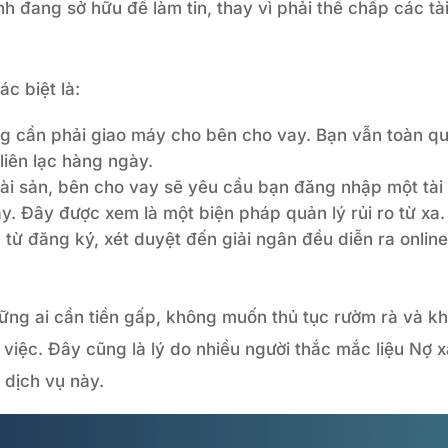
h đang sở hữu để làm tin, thay vì phải thế chấp các tà
c biệt là:
 cần phải giao máy cho bên cho vay. Bạn vẫn toàn q
liên lạc hàng ngày.
tài sản, bên cho vay sẽ yêu cầu bạn đăng nhập một tài
. Đây được xem là một biện pháp quản lý rủi ro từ xa.
 từ đăng ký, xét duyệt đến giải ngân đều diễn ra onlin
hững ai cần tiền gấp, không muốn thủ tục rườm rà và k
iệc. Đây cũng là lý do nhiều người thắc mắc liệu Nợ 
 dịch vụ này.