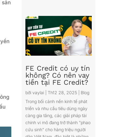
i sản
uyền
FE Credit có uy tín
e
không? Có nên vay
tiền tại FE Credit?
bởi
vaylai
|
Th12 28, 2025
|
Blog
hông
Trong bối cảnh nền kinh tế phát
xấu
triển và nhu cầu tiêu dùng ngày
càng gia tăng, các giải pháp tài
chính vi mô đang trở thành "phao
cứu sinh" cho hàng triệu người
dân Việt Nam, đặc biệt là những