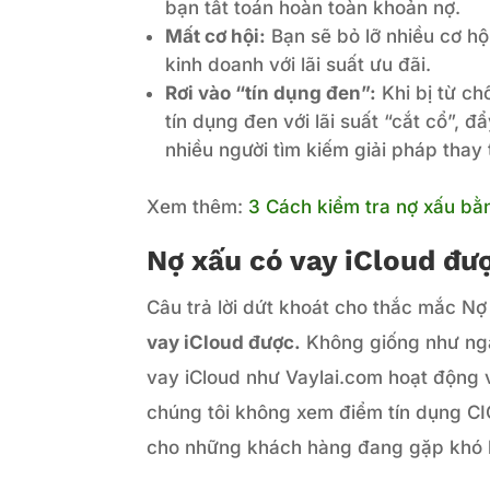
bạn tất toán hoàn toàn khoản nợ.
Mất cơ hội:
Bạn sẽ bỏ lỡ nhiều cơ hộ
kinh doanh với lãi suất ưu đãi.
Rơi vào “tín dụng đen”:
Khi bị từ ch
tín dụng đen với lãi suất “cắt cổ”, đ
nhiều người tìm kiếm giải pháp thay
Xem thêm:
3 Cách kiểm tra nợ xấu b
Nợ xấu có vay iCloud đư
Câu trả lời dứt khoát cho thắc mắc Nợ
vay iCloud được.
Không giống như ngân
vay iCloud như Vaylai.com hoạt động v
chúng tôi không xem điểm tín dụng CIC
cho những khách hàng đang gặp khó k