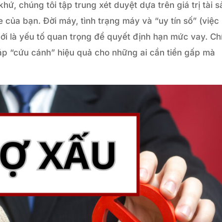
khứ, chúng tôi tập trung xét duyệt dựa trên giá trị tài s
 của bạn. Đời máy, tình trạng máy và “uy tín số” (việc
 mới là yếu tố quan trọng để quyết định hạn mức vay. Ch
háp “cứu cánh” hiệu quả cho những ai cần tiền gấp mà