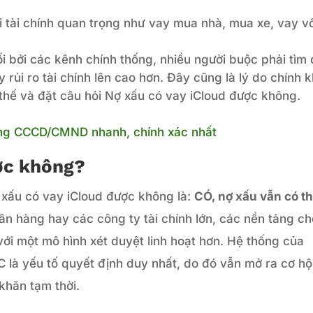
i tài chính quan trọng như vay mua nhà, mua xe, vay v
ối bởi các kênh chính thống, nhiều người buộc phải tìm
ẩy rủi ro tài chính lên cao hơn. Đây cũng là lý do chính 
 thế và đặt câu hỏi Nợ xấu có vay iCloud được không.
ằng CCCD/CMND nhanh, chính xác nhất
ợc không?
 xấu có vay iCloud được không là:
CÓ, nợ xấu vẫn có t
 hàng hay các công ty tài chính lớn, các nền tảng ch
ới một mô hình xét duyệt linh hoạt hơn. Hệ thống của
 là yếu tố quyết định duy nhất, do đó vẫn mở ra cơ hộ
hăn tạm thời.