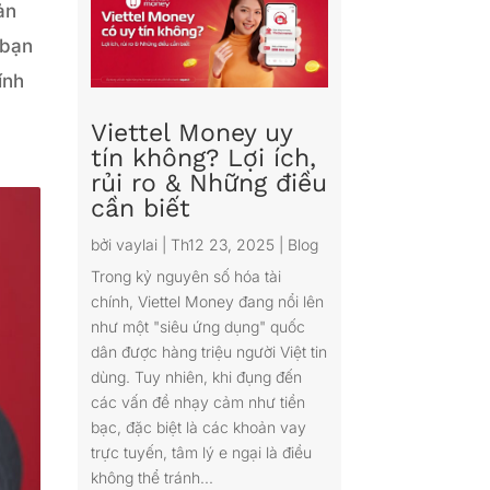
ản
 bạn
ính
Viettel Money uy
tín không? Lợi ích,
rủi ro & Những điều
cần biết
bởi
vaylai
|
Th12 23, 2025
|
Blog
Trong kỷ nguyên số hóa tài
chính, Viettel Money đang nổi lên
như một "siêu ứng dụng" quốc
dân được hàng triệu người Việt tin
dùng. Tuy nhiên, khi đụng đến
các vấn đề nhạy cảm như tiền
bạc, đặc biệt là các khoản vay
trực tuyến, tâm lý e ngại là điều
không thể tránh...