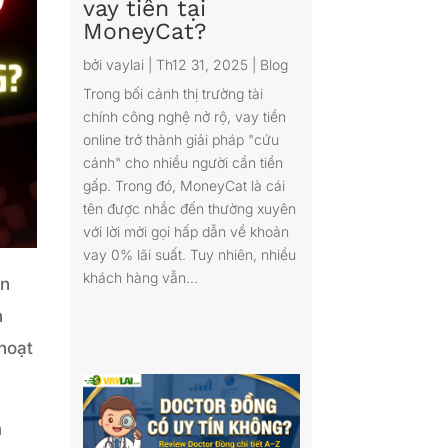
vay tiền tại
MoneyCat?
bởi
vaylai
|
Th12 31, 2025
|
Blog
Trong bối cảnh thị trường tài
chính công nghệ nở rộ, vay tiền
online trở thành giải pháp "cứu
cánh" cho nhiều người cần tiền
gấp. Trong đó, MoneyCat là cái
tên được nhắc đến thường xuyên
với lời mời gọi hấp dẫn về khoản
vay 0% lãi suất. Tuy nhiên, nhiều
khách hàng vẫn...
ền
h
 hoạt
m