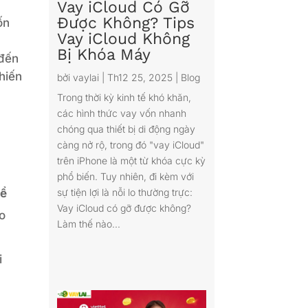
Vay iCloud Có Gỡ
Được Không? Tips
ốn
Vay iCloud Không
Bị Khóa Máy
 đến
khiến
bởi
vaylai
|
Th12 25, 2025
|
Blog
Trong thời kỳ kinh tế khó khăn,
các hình thức vay vốn nhanh
chóng qua thiết bị di động ngày
càng nở rộ, trong đó "vay iCloud"
trên iPhone là một từ khóa cực kỳ
phổ biến. Tuy nhiên, đi kèm với
hể
sự tiện lợi là nỗi lo thường trực:
Vay iCloud có gỡ được không?
o
Làm thế nào...
i