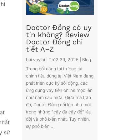
chi
Doctor Đồng có uy
tín không? Review
Doctor Đồng chi
tiết A–Z
bởi
vaylai
|
Th12 29, 2025
|
Blog
Trong bối cảnh thị trường tài
chính tiêu dùng tại Việt Nam đang
phát triển cực kỳ sôi động, các
ứng dụng vay tiền online mọc lên
như nấm sau mưa. Giữa ma trận
đó, Doctor Đồng nổi lên như một
trong những "cây đa cây đề" lâu
ạt
đời và phổ biến nhất. Tuy nhiên,
nhất
sự phổ biến...
y sử