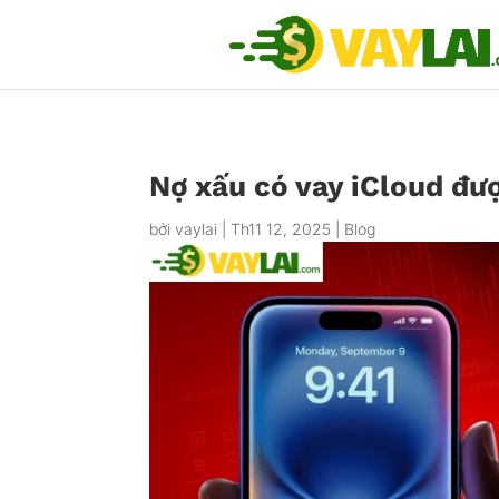
Nợ xấu có vay iCloud đư
bởi
vaylai
|
Th11 12, 2025
|
Blog