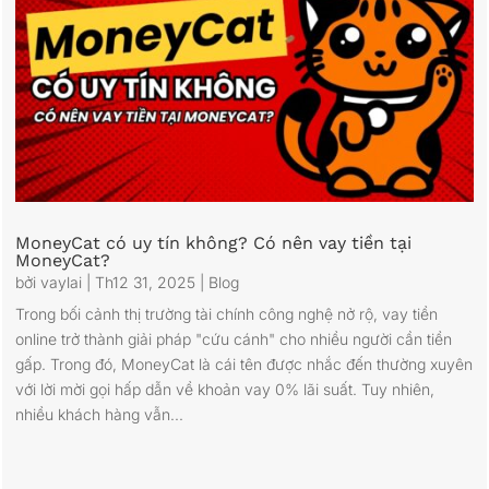
MoneyCat có uy tín không? Có nên vay tiền tại
MoneyCat?
bởi
vaylai
|
Th12 31, 2025
|
Blog
Trong bối cảnh thị trường tài chính công nghệ nở rộ, vay tiền
online trở thành giải pháp "cứu cánh" cho nhiều người cần tiền
gấp. Trong đó, MoneyCat là cái tên được nhắc đến thường xuyên
với lời mời gọi hấp dẫn về khoản vay 0% lãi suất. Tuy nhiên,
nhiều khách hàng vẫn...