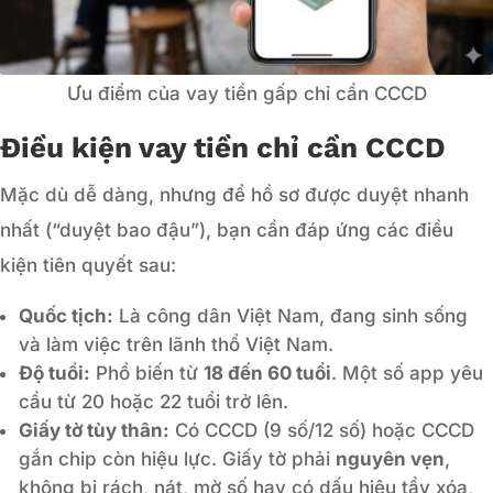
Ưu điểm của vay tiền gấp chỉ cần CCCD
Điều kiện vay tiền chỉ cần CCCD
Mặc dù dễ dàng, nhưng để hồ sơ được duyệt nhanh
nhất (“duyệt bao đậu”), bạn cần đáp ứng các điều
kiện tiên quyết sau:
Quốc tịch:
Là công dân Việt Nam, đang sinh sống
và làm việc trên lãnh thổ Việt Nam.
Độ tuổi:
Phổ biến từ
18 đến 60 tuổi
. Một số app yêu
cầu từ 20 hoặc 22 tuổi trở lên.
Giấy tờ tùy thân:
Có CCCD (9 số/12 số) hoặc CCCD
gắn chip còn hiệu lực. Giấy tờ phải
nguyên vẹn
,
không bị rách, nát, mờ số hay có dấu hiệu tẩy xóa,