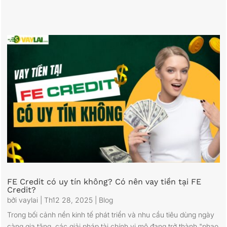
FE Credit có uy tín không? Có nên vay tiền tại FE
Credit?
bởi
vaylai
|
Th12 28, 2025
|
Blog
Trong bối cảnh nền kinh tế phát triển và nhu cầu tiêu dùng ngày
càng gia tăng, các giải pháp tài chính vi mô đang trở thành "phao