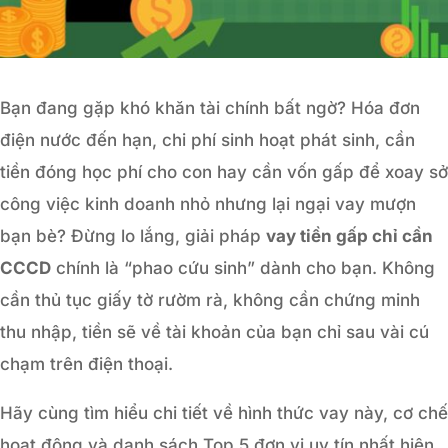
Bạn đang gặp khó khăn tài chính bất ngờ? Hóa đơn
điện nước đến hạn, chi phí sinh hoạt phát sinh, cần
tiền đóng học phí cho con hay cần vốn gấp để xoay sở
công việc kinh doanh nhỏ nhưng lại ngại vay mượn
bạn bè? Đừng lo lắng, giải pháp
vay tiền gấp chỉ cần
CCCD
chính là “phao cứu sinh” dành cho bạn. Không
cần thủ tục giấy tờ rườm rà, không cần chứng minh
thu nhập, tiền sẽ về tài khoản của bạn chỉ sau vài cú
chạm trên điện thoại.
Hãy cùng tìm hiểu chi tiết về hình thức vay này, cơ chế
hoạt động và danh sách Top 5 đơn vị uy tín nhất hiện