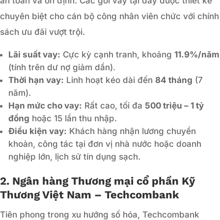
an toàn và ổn định. Các gói vay tại đây được thiết kế
chuyên biệt cho cán bộ công nhân viên chức với chính
sách ưu đãi vượt trội.
Lãi suất vay:
Cực kỳ cạnh tranh, khoảng
11.9%/năm
(tính trên dư nợ giảm dần).
Thời hạn vay:
Linh hoạt kéo dài đến
84 tháng
(7
năm).
Hạn mức cho vay:
Rất cao, tối đa
500 triệu – 1 tỷ
đồng
hoặc 15 lần thu nhập.
Điều kiện vay:
Khách hàng nhận lương chuyển
khoản, công tác tại đơn vị nhà nước hoặc doanh
nghiệp lớn, lịch sử tín dụng sạch.
2. Ngân hàng Thương mại cổ phần Kỹ
Thương Việt Nam – Techcombank
Tiên phong trong xu hướng số hóa, Techcombank