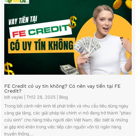
FE Credit có uy tín không? Có nên vay tiền tại FE
Credit?
bởi
vaylai
|
Th12 28, 2025
|
Blog
Trong bối cảnh nền kinh tế phát triển và nhu cầu tiêu dùng ngày
càng gia tăng, các giải pháp tài chính vi mô đang trở thành "phao
cứu sinh" cho hàng triệu người dân Việt Nam, đặc biệt là những
ai gặp khó khăn trong việc tiếp cận nguồn vốn từ ngân hàng
truyền thống....