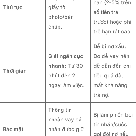
hạn (2-5% trên
Thủ tục
giấy tờ
số tiền trả
photo/bản
trước) hoặc phí
chụp.
trễ hạn rất cao.
Dễ bị nợ xấu:
Giải ngân cực
Do dễ vay nên
nhanh:
Từ 30
dễ dẫn đến chi
Thời gian
phút đến 2
tiêu quá đà,
ngày làm việc.
mất khả năng
trả nợ.
Thông tin
Bị làm phiền bởi
khoản vay cá
tin nhắn/cuộc
Bảo mật
nhân được giữ
gọi đòi nợ nếu