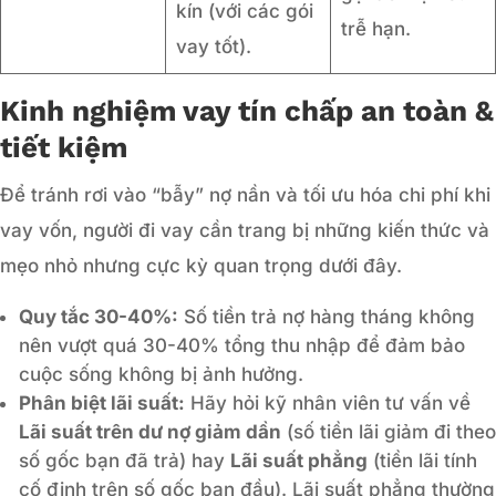
kín (với các gói
trễ hạn.
vay tốt).
Kinh nghiệm vay tín chấp an toàn &
tiết kiệm
Để tránh rơi vào “bẫy” nợ nần và tối ưu hóa chi phí khi
vay vốn, người đi vay cần trang bị những kiến thức và
mẹo nhỏ nhưng cực kỳ quan trọng dưới đây.
Quy tắc 30-40%:
Số tiền trả nợ hàng tháng không
nên vượt quá 30-40% tổng thu nhập để đảm bảo
cuộc sống không bị ảnh hưởng.
Phân biệt lãi suất:
Hãy hỏi kỹ nhân viên tư vấn về
Lãi suất trên dư nợ giảm dần
(số tiền lãi giảm đi theo
số gốc bạn đã trả) hay
Lãi suất phẳng
(tiền lãi tính
cố định trên số gốc ban đầu). Lãi suất phẳng thường